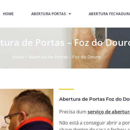
HOME
ABERTURA PORTAS
ABERTURA FECHADUR
tura de Portas – Foz do Dour
Início
>
Abertura de Portas – Foz do Douro
Abertura de Portas Foz do Dou
Precisa dum
serviço de abertur
Não está a conseguir abrir a po
chave dentro de casa e fechou a