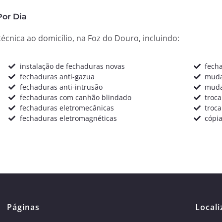
Por Dia
écnica ao domicílio, na Foz do Douro, incluindo:
instalação de fechaduras novas
fech
fechaduras anti-gazua
muda
fechaduras anti-intrusão
muda
fechaduras com canhão blindado
troc
fechaduras eletromecânicas
troca
fechaduras eletromagnéticas
cópi
Páginas
Locali