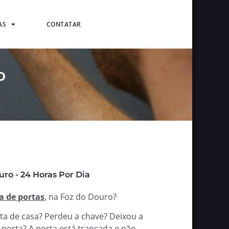
AS
CONTATAR
o
ro - 24 Horas Por Dia
a de portas
, na Foz do Douro?
rta de casa? Perdeu a chave? Deixou a
 porta? A porta está trancada e não