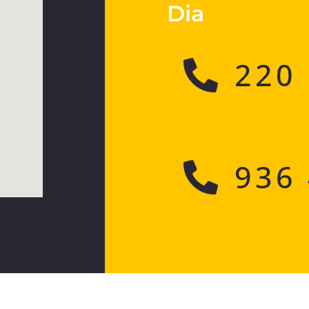
Dia
220
936