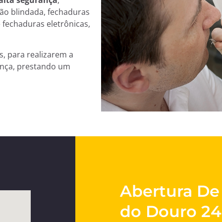
hão blindada, fechaduras
 fechaduras eletrônicas,
, para realizarem a
ança, prestando um
Abertura De
do Douro 24